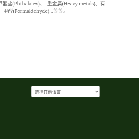
(Phthalates)、 重金属(Heavy metals)、有
)、
甲醛
(Formaldehyde)…等等。