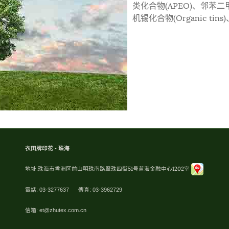
类化合物(APEO)、邻苯二甲酸盐
机锡化合物(Organic tins
衣田牌印花 - 珠海
地址:
珠海市香洲区前山明珠南路翠珠四街51号蓝海金融中心1202室
電話: 03-3277637 傳真: 03-3962729
信箱:
et@zhutex.com.cn