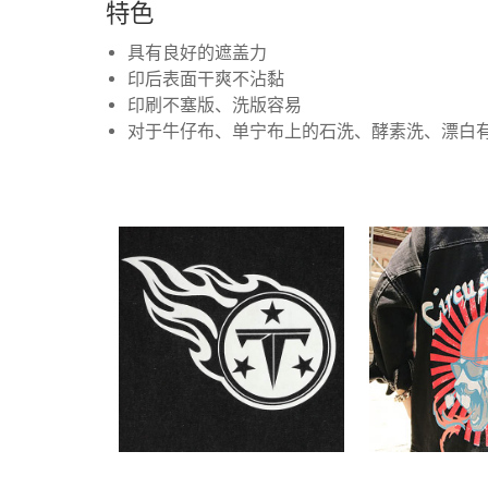
特色
具有良好的遮盖力
印后表面干爽不沾黏
印刷不塞版、洗版容易
对于牛仔布、单宁布上的石洗、酵素洗、漂白