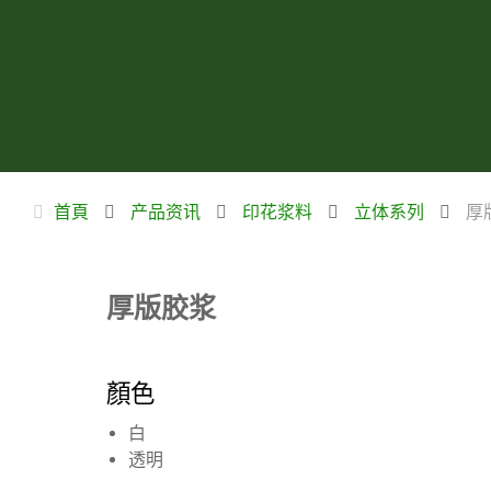
首頁
产品资讯
印花浆料
立体系列
厚
厚版胶浆
顏色
白
透明