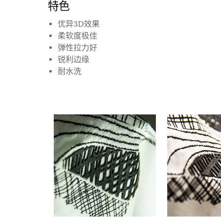
特色
优异3D效果
柔软度极佳
弹性拉力好
锐利边缘
耐水洗